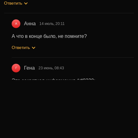
Ответить
Анна
14 июль, 20:11
А
А что в конце было, не помните?
Ответить
Гена
23 июнь, 08:43
Г
Это секретная информация &#8230;..
Ответить
Может быть полезно