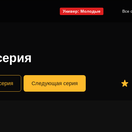
Универ: Молодые
Все 
серия
серия
Следующая серия