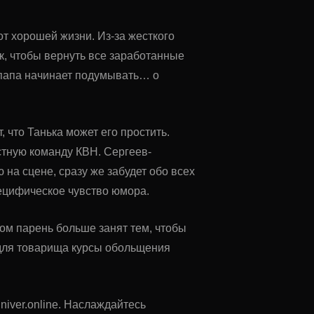
от хорошей жизни. Из-за жесткого
ак, чтобы вернуть все заработанные
 папа начинает подумывать… о
 что Танька может его простить.
стную команду КВН. Сергеев-
на сцене, сразу же забудет обо всех
пецифическое чувство юмора.
том парень больше занят тем, чтобы
 для товарища курсы обольщения
niver.online. Наслаждайтесь