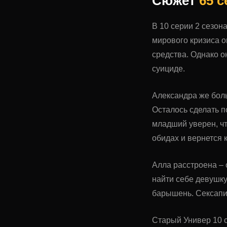
Сюжет
65 
В 10 серии 2 сезон
мирового кризиса о
средства. Однако 
суициде.
Александра же боль
Осталось сделать п
младший уверен, чт
обидах и вернется 
Алла расстроена – 
найти себе девушку
барышень. Сексапил
Старый Универ 10 с