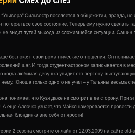
серии
Смех до слез
а “Универа” Сильвестр поселяется в общежитии, правда, не 
н потерял все свое состояние. Теперь ему нужно сделать т
он не видит путей выхода из сложившейся ситуации. Сашин
ше беспокоят свои романтические отношения. Он понимает,
оследний шаг. И тогда студент-астроном записывается в ме
о когда любимая девушка увидит его персону, выступающую 
к нему. Юноша только одного не учел – у Татьяны весьма с
она понимает, что Кузя даже не смотрит в ее сторону. При э
! А еще Аллочка узнает, что Майкл намеревается провести
ьная блондинка вне себя от ярости!
ерии 2 сезона смотрите онлайн от 12.03.2009 на сайте old-u