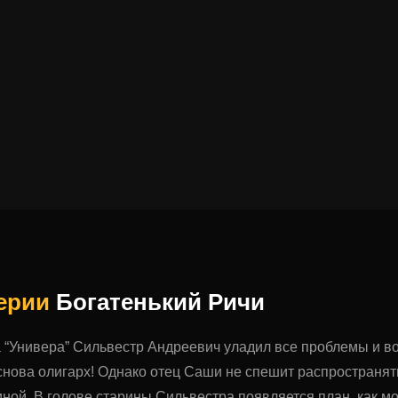
серии
Богатенький Ричи
на “Универа” Сильвестр Андреевич уладил все проблемы и
 снова олигарх! Однако отец Саши не спешит распространят
ной. В голове старины Сильвестра появляется план, как м