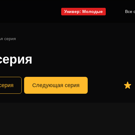
Универ: Молодые
Все 
ья серия
серия
серия
Следующая серия