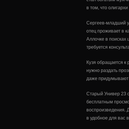
в том, что олигарх
Сергеев-младший уз
отец проживает в к
Аллочке в поисках 
требуется консуль
Кузя обращается к 
нужно раздать проз
даже придумывают 
Старый Универ 23 с
бесплатным просмо
воспроизведения. Д
в удобное для вас 