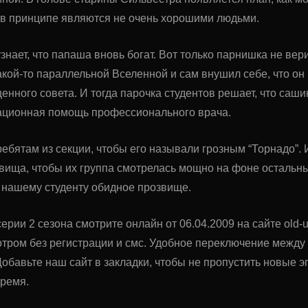
и в принципе являются не очень хорошими людьми.
нает, что папаша вновь богат. Вот только парнишка не вери
акой-то параллельной Вселенной и сам внушил себе, что он
ценного совета. И тогда парочка студентов решает, что саш
тационная помощь профессионального врача.
ребятам из секции, чтобы его называли грозным “Торнадо”.
вища, чтобы их группа смотрелась мощно на фоне остальных
нашему студенту обидное прозвище.
ерии 2 сезона смотрите онлайн от 06.04.2009 на сайте old-u
тром без регистрации и смс. Удобное переключение межд
обавьте наш сайт в закладки, чтобы не пропустить новые
время.