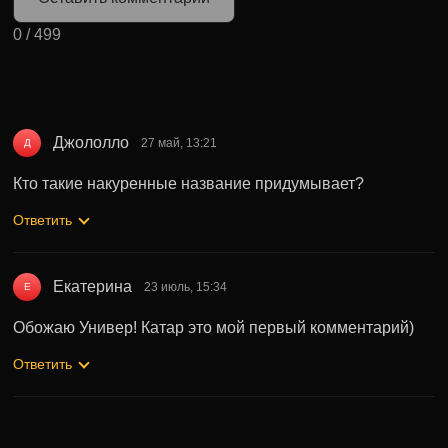
0
/
499
Джололло
27 май, 13:21
Д
Кто такие накуренные название придумывает?
Ответить
Екатерина
23 июль, 15:34
Е
Обожаю Универ! Катар это мой первый комментарий)
Ответить
Владислав
23 окт, 18:00
В