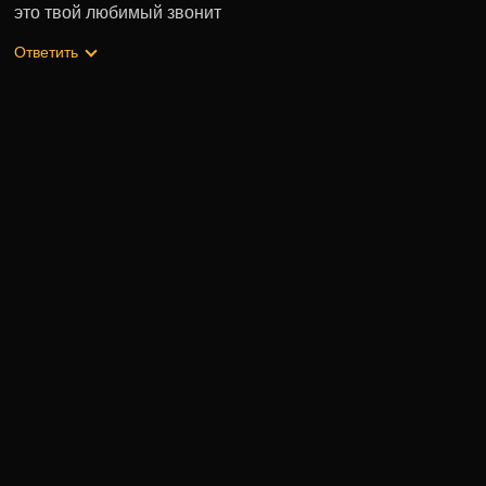
это твой любимый звонит ㅤ ㅤ ㅤ ㅤ ㅤ ㅤ
Ответить
Может быть полезно
1 сезон 20 серия