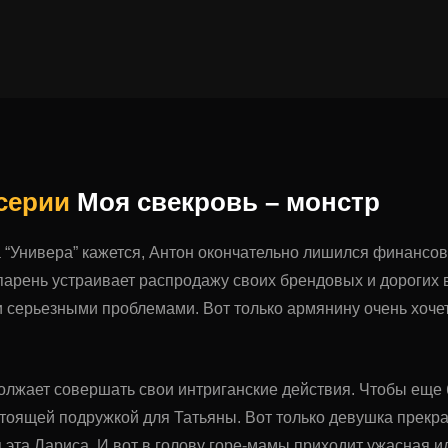
 серии
Моя свекровь – монстр
а “Универа” кажется, Антон окончательно лишился финанс
арень устраивает распродажу своих брендовых и дорогих 
и серьезными проблемами. Вот только армянину очень хоче
лжает совершать свои интриганские действия. Чтобы еще б
стоящей подружкой для Татьяны. Вот только девушка прекра
эта Лариса. И вот в голову горе-мамы приходит ужасная ид