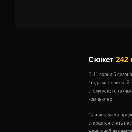
Сюжет
242
В 41 серии 5 сезон
Тогда мажористый п
столкнулся с таким
компьютер.
Сашина мама продо
старается стать на
женщиной является 