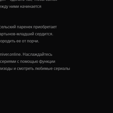
между ними начинается
сельский паренек приобретает
 Мартынов-младший сердится.
ородить ее от порчи.
niver.online. Наслаждайтесь
у сериями с помощью функции
 эпизоды и смотреть любимые сериалы