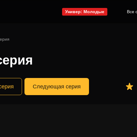
Универ: Молодые
Все 
серия
серия
серия
Следующая серия