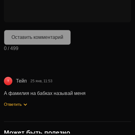
Оставить комментарий
0
/
499
Тейп
25 янв, 11:53
Т
А фамилия на бабках называй меня
Ответить
Может быть полезно