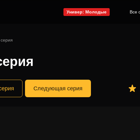
Универ: Молодые
Все 
 серия
серия
серия
Следующая серия