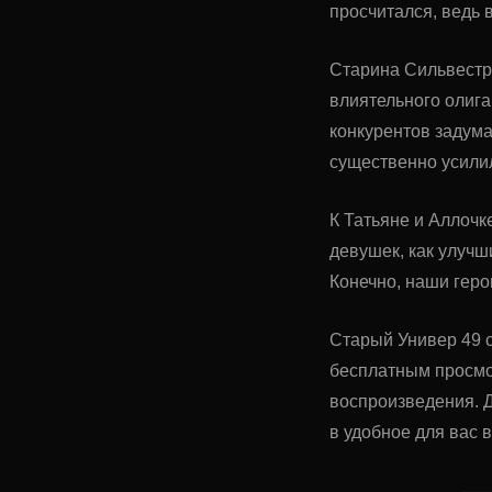
просчитался, ведь 
Старина Сильвестр 
влиятельного олига
конкурентов задума
существенно усилил
К Татьяне и Аллочк
девушек, как улучш
Конечно, наши геро
Старый Универ 49 с
бесплатным просмо
воспроизведения. Д
в удобное для вас 