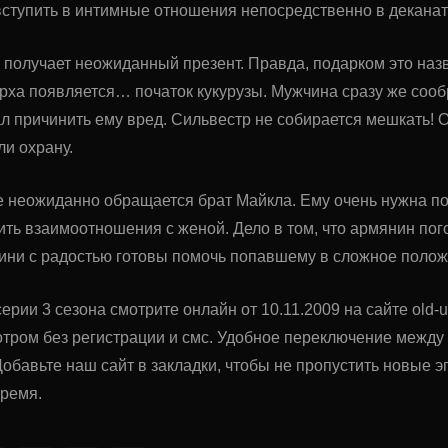
вступить в интимные отношения непосредственно в деканат
получает неожиданный презент. Правда, подарком это назва
рха появляется… початок кукурузы. Мужчина сразу же сообр
л причинить ему вред. Сильвестр не собирается мешкать! О
и охрану.
е неожиданно обращается брат Майкла. Ему очень нужна п
ить взаимоотношения с женой. Дело в том, что армянин пог
ини с радостью готовы помочь попавшему в сложное полож
ерии 3 сезона смотрите онлайн от 10.11.2009 на сайте old-u
тром без регистрации и смс. Удобное переключение межд
обавьте наш сайт в закладки, чтобы не пропустить новые
время.