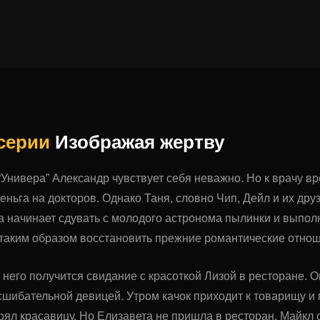
 серии
Изображая жертву
“Универа” Александр чувствует себя неважно. Но к врачу вр
деньга на докторов. Однако Таня, словно Чип, Дейл и их др
 начинает сдувать с молодого астронома пылинки и выполн
таким образом восстановить прежние романтические отно
у него получится свидание с красоткой Лизой в ресторане. О
сшибательной девицей. Утром качок приходит к товарищу и 
ял красавицу. Но Елизавета не пришла в ресторан. Майкл о