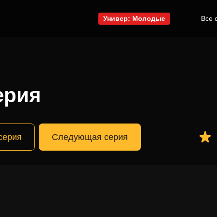
Универ: Молодые
Все 
ерия
серия
Следующая серия