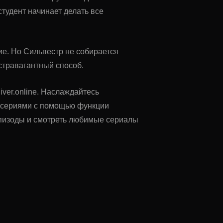
студент начинает делать все
ие. Но Сильвестр не собирается
кстравагантный способ.
iver.online. Наслаждайтесь
у сериями с помощью функции
 эпизоды и смотреть любимые сериалы