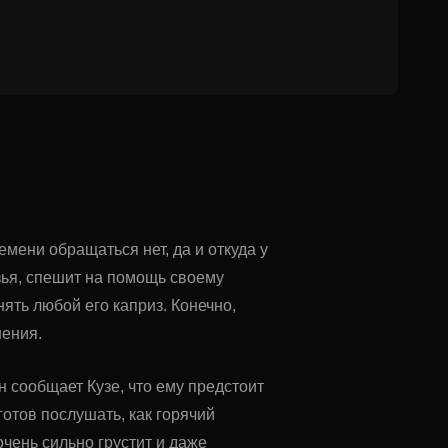
емени обращаться нет, да и откуда у
узья, спешит на помощь своему
ять любой его каприз. Конечно,
шения.
н сообщает Кузе, что ему предстоит
готов послушать, как горячий
чень сильно грустит и даже