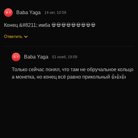
Baba Yaga
14 окт, 10:59
B,Y
Конец &#8211; имба 💀💀💀💀💀💀💀💀💀
Ответить
Baba Yaga
01 нояб, 19:09
B,Y
Только сейчас понял, что там не обручальное кольцо
а монетка, но конец всё равно прикольный 👍👍👍
Ответить
Может быть полезно