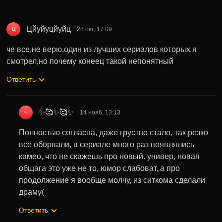
Цйуйуцйуйц
28 окт, 17:09
Ц
че все,не верю,один из лучших сериалов которых я
смотрел,но почему конеец такой непонятный
Ответить
✨🥰✨🥰✨
14 нояб, 13:13
✨
Полностью согласна, даже грустно стало, так резко
всё оборвали, в сериале много раз появлялись
камео, что не скажешь про новый. универ, новая
общага это уже не то, юмор слабоват, а про
продолжение я вообще молчу, из ситкома сделали
драму(
Ответить