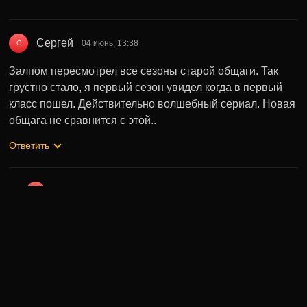
Сергей
04 июнь, 13:38
С
Залпом пересмотрел все сезоны старой общаги. Так
грустно стало, я первый сезон увидел когда в первый
класс пошел. Действительно волшебный сериал. Новая
общага не сравнится с этой..
Ответить
✨🥰✨🥰✨
14 нояб, 13:20
✨
Я тоже, такая ностальгия&#8230; Даа, в новой
общаге герои не очень интересные и юмор
слабоват. Жалко что Аллу, Гошу и Лилю убрали, а
про отношения Майкла и Аллы вообще ничего не
понятно, вроде Майкл должен был уехать в Адлер, а
продолжил учиться, возникает вопрос, зачем тогда