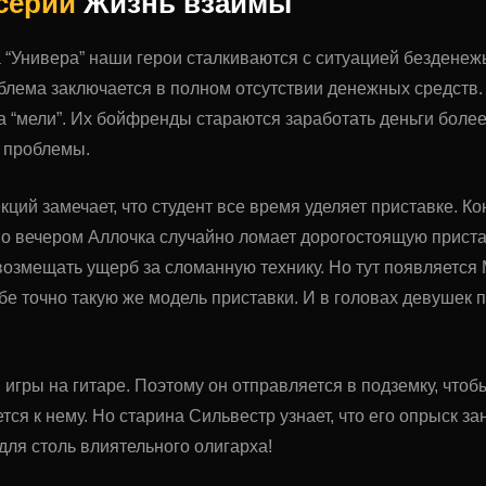
 серии
Жизнь взаймы
а “Универа” наши герои сталкиваются с ситуацией безденежь
блема заключается в полном отсутствии денежных средств. 
а “мели”. Их бойфренды стараются заработать деньги боле
 проблемы.
екций замечает, что студент все время уделяет приставке. К
Но вечером Аллочка случайно ломает дорогостоящую приставку
возмещать ущерб за сломанную технику. Но тут появляется
бе точно такую же модель приставки. И в головах девушек 
 игры на гитаре. Поэтому он отправляется в подземку, чтоб
ся к нему. Но старина Сильвестр узнает, что его опрыск 
ля столь влиятельного олигарха!