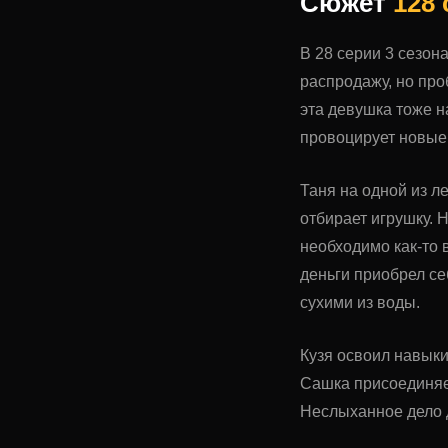
Сюжет
128
В 28 серии 3 сезон
распродажу, но про
эта девушка тоже н
провоцирует новые
Таня на одной из л
отбирает игрушку. 
необходимо как-то 
деньги приобрел се
сухими из воды.
Кузя освоил навыки
Сашка присоединяет
Неслыханное дело д