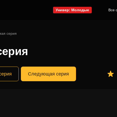
Универ: Молодые
Все 
мая серия
серия
серия
Следующая серия