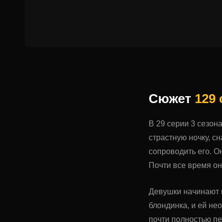
Сюжет
129
В 29 серии 3 сезон
страстную ночку, с
сопроводить его. О
Почти все время он
Девушки начинают г
блондинка, и ей не
почти полностью пе