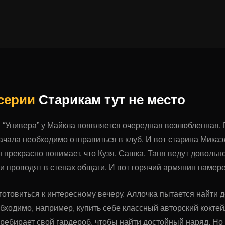
 серии
Старикам тут не место
а “Универа” у Майкла появляется очередная возлюбленная. 
начала необходимо отправиться в клуб. И вот старина Мика
н прекрасно понимает, что Кузя, Сашка, Таня ведут довольн
и проводят в стенах общаги. И вот горячий армянин намере
отовиться к интересному вечеру. Аллочка пытается найти д
обходимо, например, купить себе классный авторский коктей
ребирает свой гардероб, чтобы найти достойный наряд. Но 