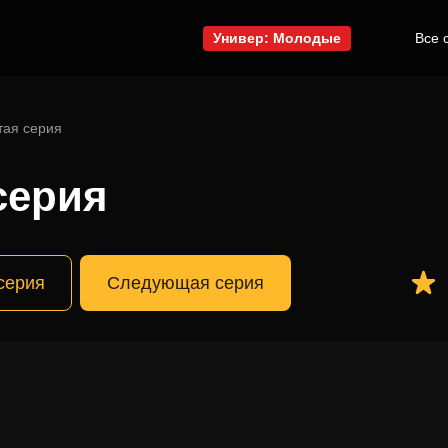
Универ: Молодые
Все 
тая серия
серия
серия
Следующая серия